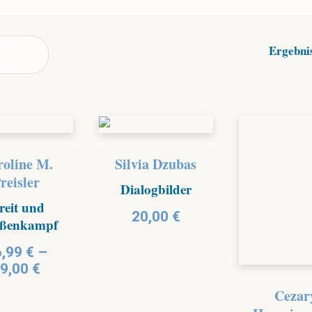
Ergebnis
oline M.
Silvia Dzubas
reisler
Dialogbilder
reit und
20,00
€
aßenkampf
,99
€
–
9,00
€
Cezar