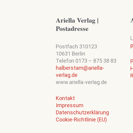
Ariella Verlag |
A
Postadresse
L
p
Postfach 310123
10631 Berlin
Telefon 0173 – 875 38 83
halberstam@ariella-
verlag.de
R
www.ariella-verlag.de
Kontakt
Impressum
Datenschutzerklärung
Cookie-Richtlinie (EU)