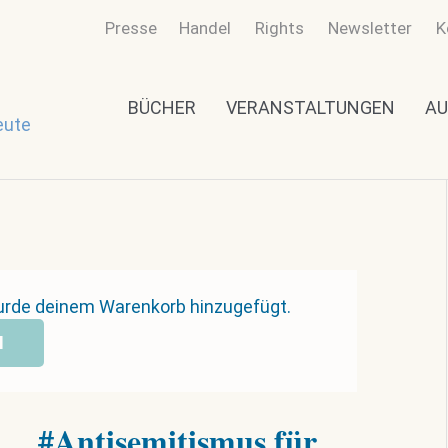
Presse
Handel
Rights
Newsletter
K
BÜCHER
VERANSTALTUNGEN
AU
eute
urde deinem Warenkorb hinzugefügt.
N
#Antisemitismus für