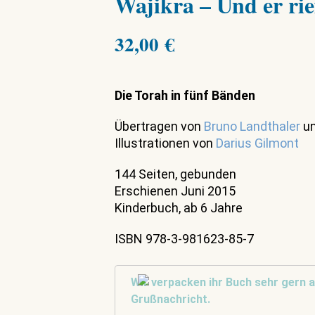
Wajikra – Und er rie
32,00
€
Die Torah in fünf Bänden
Übertragen von
Bruno Landthaler
u
Illustrationen von
Darius Gilmont
144 Seiten, gebunden
Erschienen Juni 2015
Kinderbuch, ab 6 Jahre
ISBN 978-3-981623-85-7
Wir verpacken ihr Buch sehr gern a
Grußnachricht.