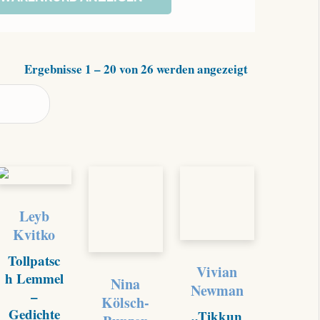
Nach
Ergebnisse 1 – 20 von 26 werden angezeigt
Aktualität
sortiert
Leyb
Kvitko
Tollpatsc
Vivian
h Lemmel
Nina
Newman
–
Kölsch-
Gedichte
„Tikkun