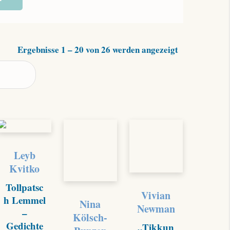
Nach
Ergebnisse 1 – 20 von 26 werden angezeigt
Aktualität
sortiert
Leyb
Kvitko
Tollpatsc
Vivian
h Lemmel
Nina
Newman
–
Kölsch-
Gedichte
„Tikkun