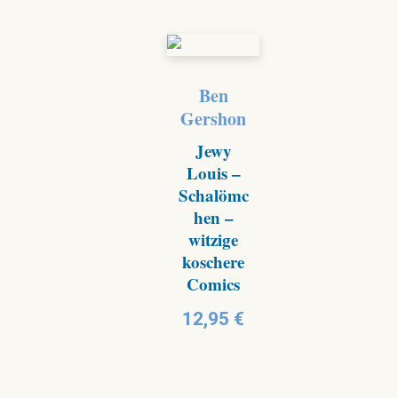
Ben
Gershon
Jewy
Louis –
Schalömc
hen –
witzige
koschere
Comics
12,95
€