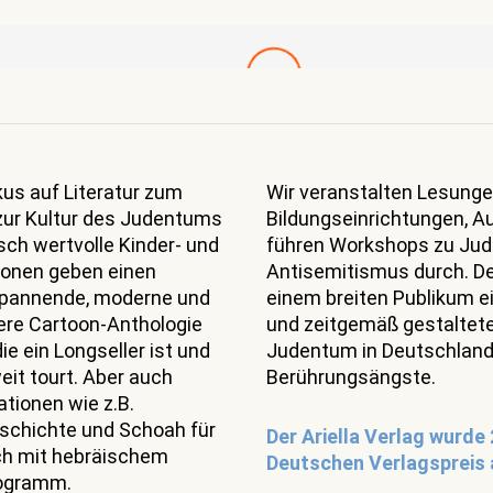
us auf Literatur zum
Wir veranstalten Lesunge
zur Kultur des Judentums
Bildungseinrichtungen, A
ch wertvolle Kinder- und
führen Workshops zu Ju
tionen geben einen
Antisemitismus durch. D
 spannende, moderne und
einem breiten Publikum e
ere Cartoon-Anthologie
und zeitgemäß gestaltete
e ein Longseller ist und
Judentum in Deutschland
it tourt. Aber auch
Berührungsängste.
tionen wie z.B.
schichte und Schoah für
Der Ariella Verlag wurde
sch mit hebräischem
Deutschen Verlagspreis 
rogramm.