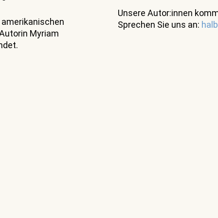
Unsere Autor:innen komm
 amerikanischen
Sprechen Sie uns an:
halb
 Autorin Myriam
ndet.
Kinder- und Jugendbuch
e
Handreichungen
Feiertage
Die 
Neuerscheinungen